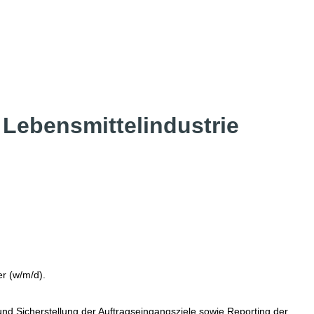
 Lebensmittelindustrie
er (w/m/d).
nd Sicherstellung der Auftragseingangsziele sowie Reporting der