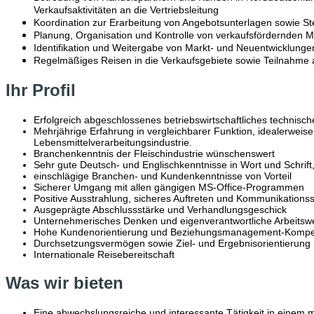
Verkaufsaktivitäten an die Vertriebsleitung
Koordination zur Erarbeitung von Angebotsunterlagen sowie S
Planung, Organisation und Kontrolle von verkaufsfördernd
Identifikation und Weitergabe von Markt- und Neuentwicklunge
Regelmäßiges Reisen in die Verkaufsgebiete sowie Teilnahme 
Ihr Profil
Erfolgreich abgeschlossenes betriebswirtschaftliches technisc
Mehrjährige Erfahrung in vergleichbarer Funktion, idealerweise
Lebensmittelverarbeitungsindustrie.
Branchenkenntnis der Fleischindustrie wünschenswert
Sehr gute Deutsch- und Englischkenntnisse in Wort und Schrift
einschlägige Branchen- und Kundenkenntnisse von Vorteil
Sicherer Umgang mit allen gängigen MS-Office-Programmen
Positive Ausstrahlung, sicheres Auftreten und Kommunikations
Ausgeprägte Abschlussstärke und Verhandlungsgeschick
Unternehmerisches Denken und eigenverantwortliche Arbeitsw
Hohe Kundenorientierung und Beziehungsmanagement-Komp
Durchsetzungsvermögen sowie Ziel- und Ergebnisorientierung
Internationale Reisebereitschaft
Was wir bieten
Eine abwechslungsreiche und interessante Tätigkeit in einem m