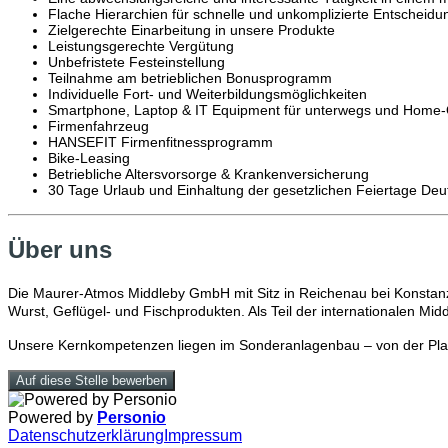
Flache Hierarchien für schnelle und unkomplizierte Entscheidu
Zielgerechte Einarbeitung in unsere Produkte
Leistungsgerechte Vergütung
Unbefristete Festeinstellung
Teilnahme am betrieblichen Bonusprogramm
Individuelle Fort- und Weiterbildungsmöglichkeiten
Smartphone, Laptop & IT Equipment für unterwegs und Home-
Firmenfahrzeug
HANSEFIT Firmenfitnessprogramm
Bike-Leasing
Betriebliche Altersvorsorge & Krankenversicherung
30 Tage Urlaub und Einhaltung der gesetzlichen Feiertage Deu
Über uns
Die Maurer-Atmos Middleby GmbH mit Sitz in Reichenau bei Konstanz 
Wurst, Geflügel- und Fischprodukten. Als Teil der internationalen Mi
Unsere Kernkompetenzen liegen im Sonderanlagenbau – von der Planun
Auf diese Stelle bewerben
Powered by
Personio
Datenschutzerklärung
Impressum