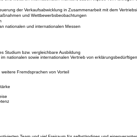
teuerung der Verkaufsabwicklung in Zusammenarbeit mit dem Vertriebs
en Maßnahmen und Wettbewerbsbeobachtungen
n
an nationalen und internationalen Messen
hes Studium bzw. vergleichbare Ausbildung
 im nationalen sowie internationalen Vertrieb von erklärungsbedürftige
, weitere Fremdsprachen von Vorteil
stärke
eise
etenz
otivierten Team und viel Freiraum für selbständiges und eigenverantwo