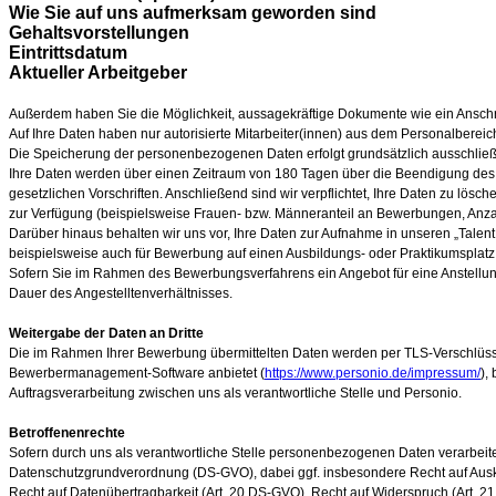
Wie Sie auf uns aufmerksam geworden sind
Gehaltsvorstellungen
Eintrittsdatum
Aktueller Arbeitgeber
Außerdem haben Sie die Möglichkeit, aussagekräftige Dokumente wie ein Anschr
Auf Ihre Daten haben nur autorisierte Mitarbeiter(innen) aus dem Personalbereich
Die Speicherung der personenbezogenen Daten erfolgt grundsätzlich ausschließl
Ihre Daten werden über einen Zeitraum von 180
Tagen über die Beendigung des B
gesetzlichen Vorschriften. Anschließend sind wir verpflichtet, Ihre Daten zu lö
zur Verfügung (beispielsweise Frauen- bzw. Männeranteil an Bewerbungen, Anza
Darüber hinaus behalten wir uns vor, Ihre Daten zur Aufnahme in unseren „Talent
beispielsweise auch für Bewerbung auf einen Ausbildungs- oder Praktikumsplatz.
Sofern Sie im Rahmen des Bewerbungsverfahrens ein Angebot für eine Anstell
Dauer des Angestelltenverhältnisses.
Weitergabe der Daten an Dritte
Die im Rahmen Ihrer Bewerbung übermittelten Daten werden per TLS-Verschlüss
Bewerbermanagement-Software anbietet (
https://www.personio.de/impressum/
),
Auftragsverarbeitung zwischen uns als verantwortliche Stelle und Personio.
Betroffenenrechte
Sofern durch uns als verantwortliche Stelle personenbezogenen Daten verarbeite
Datenschutzgrundverordnung (DS-GVO), dabei ggf. insbesondere Recht auf Ausku
Recht auf Datenübertragbarkeit (Art. 20 DS-GVO), Recht auf Widerspruch (Art. 2