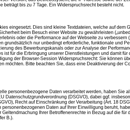
le beträgt bis zu 7 Tage. Ein Widerspruchsrecht besteht nicht.
es eingesetzt. Dies sind kleine Textdateien, welche auf dem Ge
icherheit beim Besuch einer Website zu gewährleisten („unbedin
erlebnis oder die Performance auf der Webseite zu verbessern 
men grundsätzlich nur unbedingt erforderliche, funktionale und
fizierung des Bewerbungskanals oder zur Analyse der Performan
s ist für die Erbringung unserer Dienstleistungen und damit für
endigung der Browser-Session Widerspruchsrecht: Sie können üb
n möchten. Bitte beachten Sie, dass eine Deaktivierung der C
telle personenbezogene Daten verarbeitet werden, haben Sie a
r EU Datenschutzgrundverordnung (DSGVO), dabei ggf. insbeson
SGVO), Recht auf Einschränkung der Verarbeitung (Art. 18 DSG
 personenbezogenen Daten auf Ihrer Einwilligung beruht, haben
r Geltendmachung Ihrer Betroffenenrechte in Bezug auf die für 
er B.).