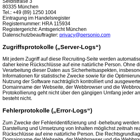
Seidlstraße 3
80335 München
Tel.: +49 (89) 1250 1004
Eintragung im Handelsregister
Registernummer: HRA 115934
Registergericht: Amtsgericht München
Datenschutzbeauftragter:
privacy@personio.com
Zugriffsprotokolle („Server-Logs“)
Mit jedem Zugriff auf diese Recruiting-Seite werden automat
daher keine Rückschlüsse auf eine natürliche Person. Ohne die
Verarbeitung dieser Daten aus Sicherheitsaspekten, insbeson
Informationen für statistische Zwecke sowie für die Optimier
Nutzung der Software nachträglich kontrolliert und ausgewert
Domainname der Webseite, der Webbrowser und die Webbrowser
Protokollierung geht nicht über den gängigen Umfang jeder and
besteht nicht.
Fehlerprotokolle („Error-Logs“)
Zum Zwecke der Fehleridentifizierung und -behebung werden so
Darstellung und Umsetzung von Inhalten möglichst zeitnah re
Rückschlüsse auf eine natürliche Person. Die Rechtsgrundlage
Domainname der Webseite, der Webbrowser und die Webbrowser