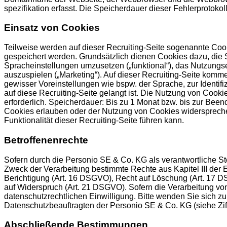
spezifikation erfasst. Die Speicherdauer dieser Fehlerprotokol
Einsatz von Cookies
Teilweise werden auf dieser Recruiting-Seite sogenannte Cooki
gespeichert werden. Grundsätzlich dienen Cookies dazu, die S
Spracheinstellungen umzusetzen („funktional“), das Nutzungs
auszuspielen („Marketing“). Auf dieser Recruiting-Seite kom
gewisser Voreinstellungen wie bspw. der Sprache, zur Identi
auf diese Recruiting-Seite gelangt ist. Die Nutzung von Cookie
erforderlich. Speicherdauer: Bis zu 1 Monat bzw. bis zur Be
Cookies erlauben oder der Nutzung von Cookies widerspreche
Funktionalität dieser Recruiting-Seite führen kann.
Betroffenenrechte
Sofern durch die Personio SE & Co. KG als verantwortliche S
Zweck der Verarbeitung bestimmte Rechte aus Kapitel III de
Berichtigung (Art. 16 DSGVO), Recht auf Löschung (Art. 17 D
auf Widerspruch (Art. 21 DSGVO). Sofern die Verarbeitung von
datenschutzrechtlichen Einwilligung. Bitte wenden Sie sich zu
Datenschutzbeauftragten der Personio SE & Co. KG (siehe Ziff
Abschließende Bestimmungen