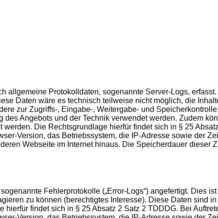
isch allgemeine Protokolldaten, sogenannte Server-Logs, erfas
se Daten wäre es technisch teilweise nicht möglich, die Inhalt
dere zur Zugriffs-, Eingabe-, Weitergabe- und Speicherkontro
ung des Angebots und der Technik verwendet werden. Zudem könn
et werden. Die Rechtsgrundlage hierfür findet sich in § 25 Abs
-Version, das Betriebssystem, die IP-Adresse sowie der Zeits
eren Webseite im Internet hinaus. Die Speicherdauer dieser Zug
genannte Fehlerprotokolle („Error-Logs“) angefertigt. Dies ist
agieren zu können (berechtigtes Interesse). Diese Daten sind 
 hierfür findet sich in § 25 Absatz 2 Satz 2 TDDDG. Bei Auftr
-Version, das Betriebssystem, die IP-Adresse sowie der Zeit