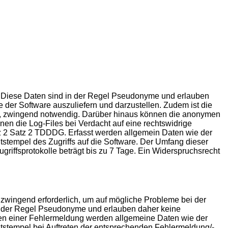
st. Diese Daten sind in der Regel Pseudonyme und erlauben
e der Software auszuliefern und darzustellen. Zudem ist die
lle, zwingend notwendig. Darüber hinaus können die anonymen
en die Log-Files bei Verdacht auf eine rechtswidrige
atz 2 Satz 2 TDDDG. Erfasst werden allgemein Daten wie der
tempel des Zugriffs auf die Software. Der Umfang dieser
riffsprotokolle beträgt bis zu 7 Tage. Ein Widerspruchsrecht
 zwingend erforderlich, um auf mögliche Probleme bei der
in der Regel Pseudonyme und erlauben daher keine
eten einer Fehlermeldung werden allgemeine Daten wie der
stempel bei Auftreten der entsprechenden Fehlermeldung/-