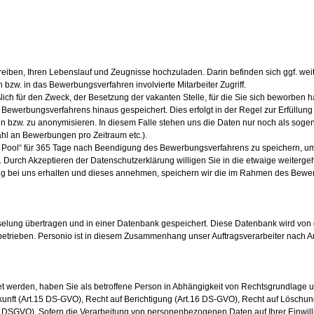
eiben, Ihren Lebenslauf und Zeugnisse hochzuladen. Darin befinden sich ggf. w
 bzw. in das Bewerbungsverfahren involvierte Mitarbeiter Zugriff.
ich für den Zweck, der Besetzung der vakanten Stelle, für die Sie sich beworben 
ewerbungsverfahrens hinaus gespeichert. Dies erfolgt in der Regel zur Erfüllung
schen bzw. zu anonymisieren. In diesem Falle stehen uns die Daten nur noch als s
hl an Bewerbungen pro Zeitraum etc.).
 Pool“ für 365 Tage nach Beendigung des Bewerbungsverfahrens zu speichern, um etwa
 Durch Akzeptieren der Datenschutzerklärung willigen Sie in die etwaige weiterg
ung bei uns erhalten und dieses annehmen, speichern wir die im Rahmen des Be
elung übertragen und in einer Datenbank gespeichert. Diese Datenbank wird von
 betrieben. Personio ist in diesem Zusammenhang unser Auftragsverarbeiter nach Art
t werden, haben Sie als betroffene Person in Abhängigkeit von Rechtsgrundlage u
nft (Art.15 DS-GVO), Recht auf Berichtigung (Art.16 DS-GVO), Recht auf Löschung
1 DSGVO). Sofern die Verarbeitung von personenbezogenen Daten auf Ihrer Einwilli