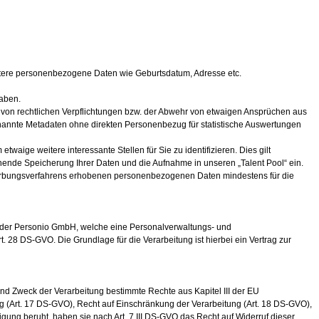
eitere personenbezogene Daten wie Geburtsdatum, Adresse etc.
haben.
 von rechtlichen Verpflichtungen bzw. der Abwehr von etwaigen Ansprüchen aus
ogenannte Metadaten ohne direkten Personenbezug für statistische Auswertungen
ige weitere interessante Stellen für Sie zu identifizieren. Dies gilt
ehende Speicherung Ihrer Daten und die Aufnahme in unseren „Talent Pool“ ein.
werbungsverfahrens erhobenen personenbezogenen Daten mindestens für die
 der Personio GmbH, welche eine Personalverwaltungs- und
. 28 DS-GVO. Die Grundlage für die Verarbeitung ist hierbei ein Vertrag zur
nd Zweck der Verarbeitung bestimmte Rechte aus Kapitel III der EU
 (Art. 17 DS-GVO), Recht auf Einschränkung der Verarbeitung (Art. 18 DS-GVO),
gung beruht, haben sie nach Art. 7 III DS-GVO das Recht auf Widerruf dieser