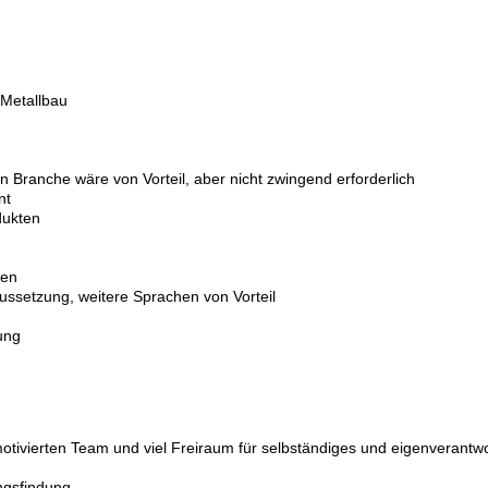
 Metallbau
en Branche wäre von Vorteil, aber nicht zwingend erforderlich
nt
dukten
ten
aussetzung, weitere Sprachen von Vorteil
ung
otivierten Team und viel Freiraum für selbständiges und eigenverantwo
ngsfindung