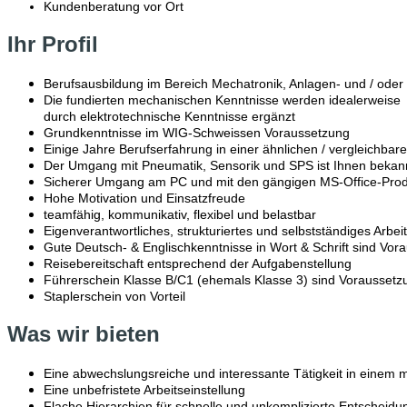
Kundenberatung vor Ort
Ihr Profil
Berufsausbildung im Bereich Mechatronik, Anlagen- und / oder
Die fundierten mechanischen Kenntnisse werden idealerweise
durch elektrotechnische Kenntnisse ergänzt
Grundkenntnisse im WIG-Schweissen Voraussetzung
Einige Jahre Berufserfahrung in einer ähnlichen / vergleichbar
Der Umgang mit Pneumatik, Sensorik und SPS ist Ihnen bekan
Sicherer Umgang am PC und mit den gängigen MS-Office-Pro
Hohe Motivation und Einsatzfreude
teamfähig, kommunikativ, flexibel und belastbar
Eigenverantwortliches, strukturiertes und selbstständiges Arbei
Gute Deutsch- & Englischkenntnisse in Wort & Schrift sind Vor
Reisebereitschaft entsprechend der Aufgabenstellung
Führerschein Klasse B/C1 (ehemals Klasse 3) sind Voraussetz
Staplerschein von Vorteil
Was wir bieten
Eine abwechslungsreiche und interessante Tätigkeit in einem m
Eine unbefristete Arbeitseinstellung
Flache Hierarchien für schnelle und unkomplizierte Entscheidu